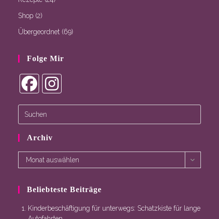
Shop
(2)
Übergeordnet
(69)
Folge Mir
Opens
Opens
in
in
a
a
new
new
Archiv
tab
tab
Archiv
Monat auswählen
Beliebteste Beiträge
Kinderbeschäftigung für unterwegs: Schatzkiste für lange
Autofahrten