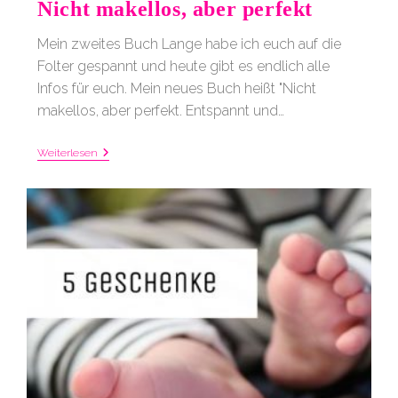
Nicht makellos, aber perfekt
Mein zweites Buch Lange habe ich euch auf die
Folter gespannt und heute gibt es endlich alle
Infos für euch. Mein neues Buch heißt "Nicht
makellos, aber perfekt. Entspannt und…
Nicht
Weiterlesen
Makellos,
Aber
Perfekt