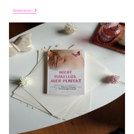
Mama
Weiterlesen
Hat
Haarausfall:
Tipps
Gegen
Ausfallende
Haare