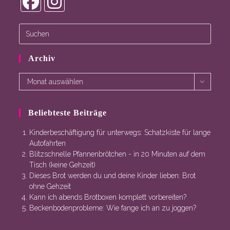
Opens
Opens
in
in
a
a
new
new
Archiv
tab
tab
Archiv
Monat auswählen
Beliebteste Beiträge
Kinderbeschäftigung für unterwegs: Schatzkiste für lange
Autofahrten
Blitzschnelle Pfannenbrötchen - in 20 Minuten auf dem
Tisch (keine Gehzeit)
Dieses Brot werden du und deine Kinder lieben: Brot
ohne Gehzeit
Kann ich abends Brotboxen komplett vorbereiten?
Beckenbodenprobleme: Wie fange ich an zu joggen?