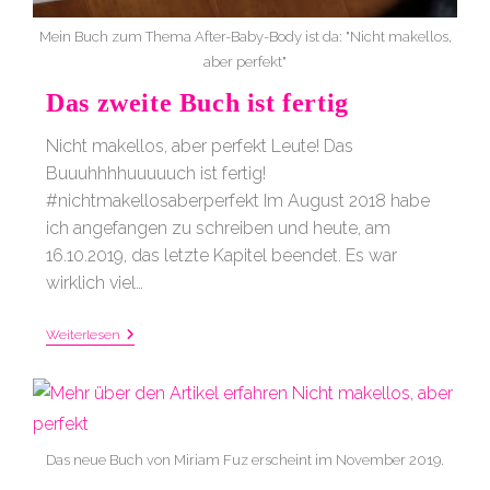
Mein Buch zum Thema After-Baby-Body ist da: "Nicht makellos,
aber perfekt"
Das zweite Buch ist fertig
Nicht makellos, aber perfekt Leute! Das
Buuuhhhhuuuuuch ist fertig!
#nichtmakellosaberperfekt Im August 2018 habe
ich angefangen zu schreiben und heute, am
16.10.2019, das letzte Kapitel beendet. Es war
wirklich viel…
Das
Weiterlesen
Zweite
Buch
Ist
Fertig
Das neue Buch von Miriam Fuz erscheint im November 2019.