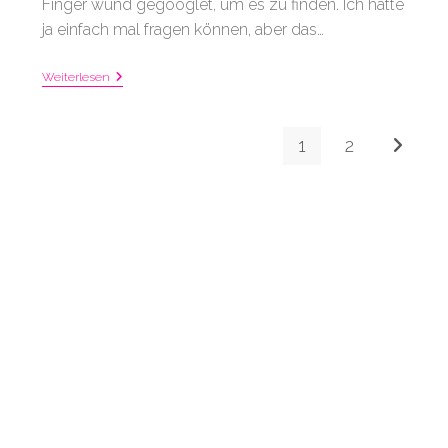
Finger wund gegooglet, um es zu finden. Ich hätte
ja einfach mal fragen können, aber das…
Schrauben
Weiterlesen
Wie
Die
Großen
1
2
Gehe zur