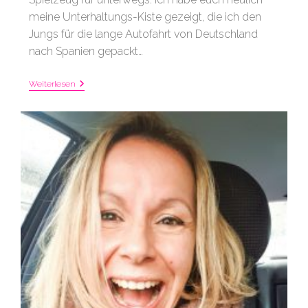
meine Unterhaltungs-Kiste gezeigt, die ich den
Jungs für die lange Autofahrt von Deutschland
nach Spanien gepackt…
Spielzeug
Weiterlesen
Für’s
Auto:
Neue
Ideen