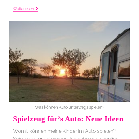
Mama
Weiterlesen
Hat
Periorale
Dermatitis:
Tipps
Gegen
Ausschlag
Um
Den
Mund
Was können Auto unterwegs spielen?
Spielzeug für’s Auto: Neue Ideen
Womit können meine Kinder im Auto spielen?
Spielzeug für unterwegs: Ich habe euch neulich