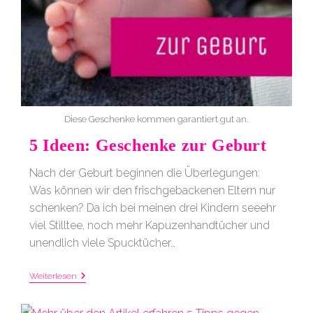
Diese Geschenke kommen garantiert gut an.
5 Ideen: Geschenke zur Geburt
Nach der Geburt beginnen die Überlegungen:
Was können wir den frischgebackenen Eltern nur
schenken? Da ich bei meinen drei Kindern seeehr
viel Stilltee, noch mehr Kapuzenhandtücher und
unendlich viele Spucktücher…
5
Weiterlesen
Ideen:
Geschenke
Zur