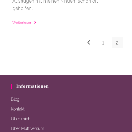
Ausflügen mit meinen Kindern schon oft
geholfen…
Notfalltäschchen
Weiterlesen
–
Erste
Hilfe
Immer
1
2
Gehe zur vorherigen Se
Griffbereit
Informationen
Blog
Kontakt
Über mich
Über Muttiversum