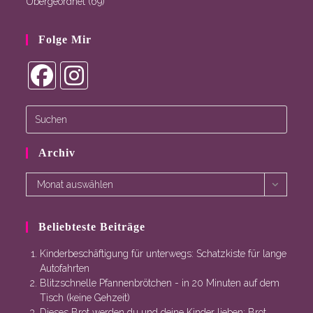
Übergeordnet
(69)
Folge Mir
Opens
Opens
in
in
a
a
new
new
Archiv
tab
tab
Archiv
Monat auswählen
Beliebteste Beiträge
Kinderbeschäftigung für unterwegs: Schatzkiste für lange
Autofahrten
Blitzschnelle Pfannenbrötchen - in 20 Minuten auf dem
Tisch (keine Gehzeit)
Dieses Brot werden du und deine Kinder lieben: Brot