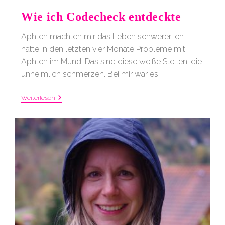
Wie ich Codecheck entdeckte
Aphten machten mir das Leben schwerer Ich
hatte in den letzten vier Monate Probleme mit
Aphten im Mund. Das sind diese weiße Stellen, die
unheimlich schmerzen. Bei mir war es…
Wie
Weiterlesen
Ich
Codecheck
Entdeckte