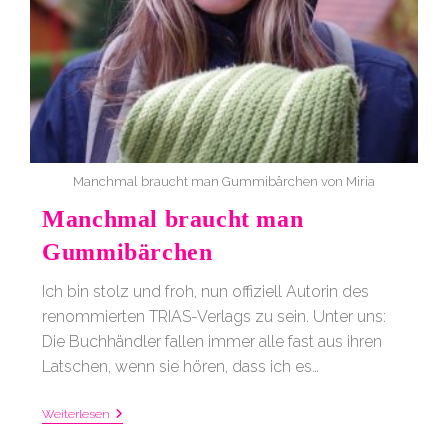
Manchmal braucht man Gummibärchen von Miria
Manchmal braucht man
Gummibärchen
Ich bin stolz und froh, nun offiziell Autorin des
renommierten TRIAS-Verlags zu sein. Unter uns:
Die Buchhändler fallen immer alle fast aus ihren
Latschen, wenn sie hören, dass ich es…
Manchmal
Weiterlesen
Braucht
Man