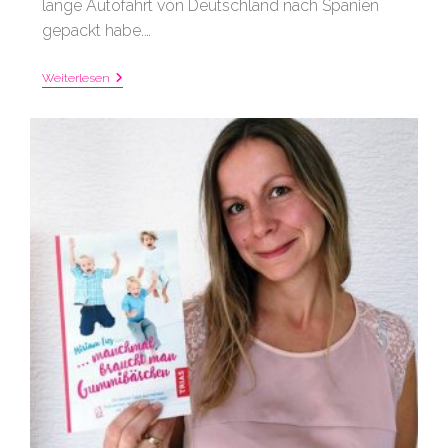
lange Autofahrt von Deutschland nach Spanien
gepackt habe.…
Kinderbeschäftigung
Weiterlesen
Für
Unterwegs:
Schatzkiste
Für
Lange
Autofahrten