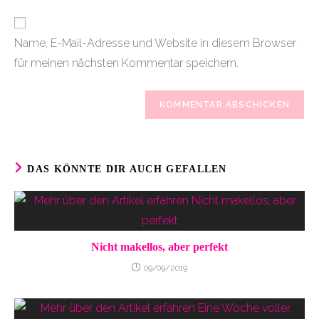
Adresse
Website-
ein
zum
URL
Name, E-Mail-Adresse und Website in diesem Browser
Kommentieren
ein
ein
für meinen nächsten Kommentar speichern.
(optional)
DAS KÖNNTE DIR AUCH GEFALLEN
Nicht makellos, aber perfekt
09/09/2019