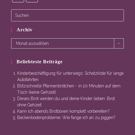
Opens
Opens
in
in
a
a
new
new
Archiv
tab
tab
Archiv
Monat auswählen
Beliebteste Beiträge
Kinderbeschäftigung für unterwegs: Schatzkiste für lange
Autofahrten
Blitzschnelle Pfannenbrötchen - in 20 Minuten auf dem
Tisch (keine Gehzeit)
Dieses Brot werden du und deine Kinder lieben: Brot
ohne Gehzeit
Kann ich abends Brotboxen komplett vorbereiten?
Beckenbodenprobleme: Wie fange ich an zu joggen?