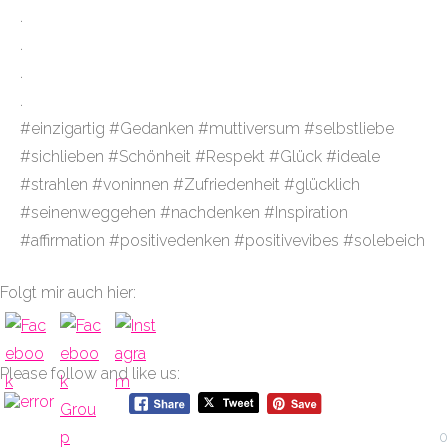
.
.
.
.
#einzigartig #Gedanken #muttiversum #selbstliebe
#sichlieben #Schönheit #Respekt #Glück #ideale
#strahlen #voninnen #Zufriedenheit #glücklich
#seinenweggehen #nachdenken #Inspiration
#affirmation #positivedenken #positivevibes #solebeich
Folgt mir auch hier:
Please follow and like us:
0