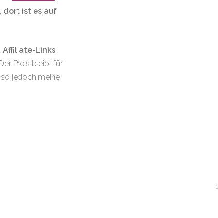
dort ist es auf
d
Affiliate-Links
.
r Preis bleibt für
nn so jedoch meine
1