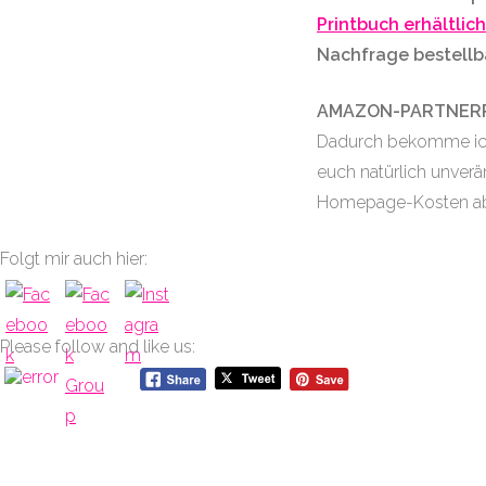
Printbuch erhältlic
Nachfrage bestellba
AMAZON-PARTNER
Dadurch bekomme ich 
euch natürlich unverän
Homepage-Kosten a
Folgt mir auch hier:
Please follow and like us: