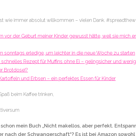
 ist wie immer absolut willkommen – vielen Dank. #spreadthe
ern vor der Geburt meiner Kinder gewusst hätte, weil sie mich e
ern sonntags erledige, um leichter in die neue Woche zu starten
 schnelles Rezept für Muffins ohne Ei – gelingsicher und wen
r Brotdose!?
Kartoffeln und Erbsen – ein perfektes Essen für Kinder
Spaß beim Kaffee trinken,
ttiversum
h schon mein Buch „Nicht makellos, aber perfekt. Entspann
 nach der Schwangerschaft“? Es ist bei Amazon sowohl 