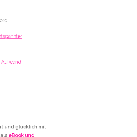
word
ntspannter
ig Aufwand
t und glücklich mit
als
eBook und