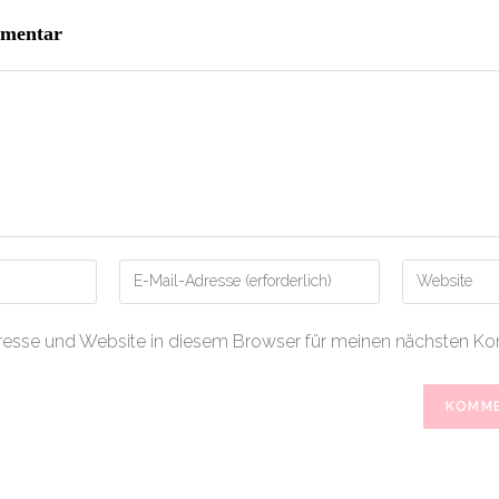
mmentar
Gib
Gib
deine
deine
E-
Website-
esse und Website in diesem Browser für meinen nächsten Ko
Mail-
URL
Adresse
ein
zum
(optional)
Kommentieren
ein