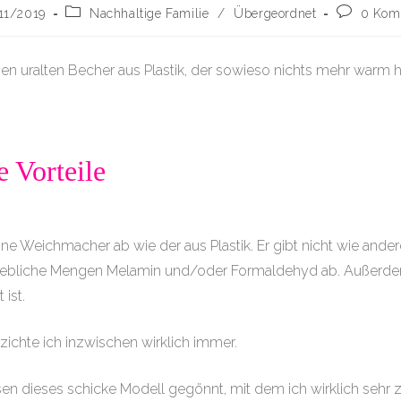
Beitrags-
Beitrags-
11/2019
Nachhaltige Familie
/
Übergeordnet
0 Kom
tlicht:
Kategorie:
Kommenta
en uralten Becher aus Plastik, der sowieso nichts mehr warm h
e Vorteile
ine Weichmacher ab wie der aus Plastik. Er gibt nicht wie ande
ebliche Mengen Melamin und/oder Formaldehyd ab. Außerdem 
 ist.
ichte ich inzwischen wirklich immer.
sen dieses schicke Modell gegönnt, mit dem ich wirklich sehr z