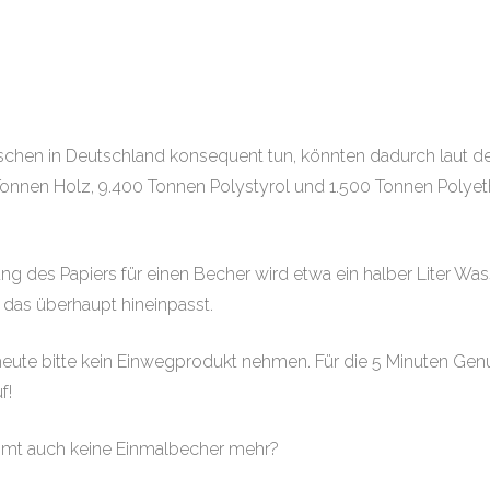
chen in Deutschland konsequent tun, könnten dadurch laut d
onnen Holz, 9.400 Tonnen Polystyrol und 1.500 Tonnen Polyet
lung des Papiers für einen Becher wird etwa ein halber Liter Wa
 das überhaupt hineinpasst.
 heute bitte kein Einwegprodukt nehmen. Für die 5 Minuten Gen
f!
mmt auch keine Einmalbecher mehr?