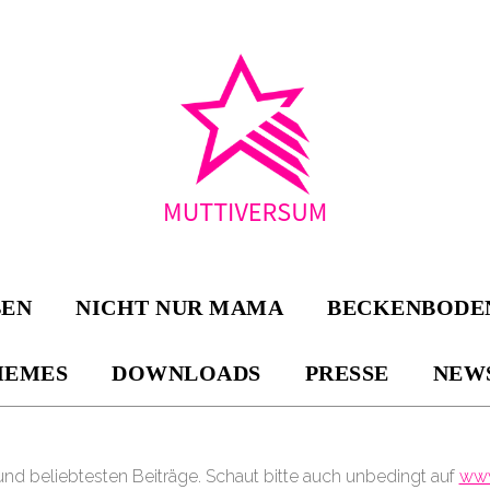
BEN
NICHT NUR MAMA
BECKENBODE
EMES
DOWNLOADS
PRESSE
NEW
 und beliebtesten Beiträge. Schaut bitte auch unbedingt auf
www