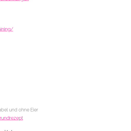
ining/
iabel und ohne Eier
Grundrezept