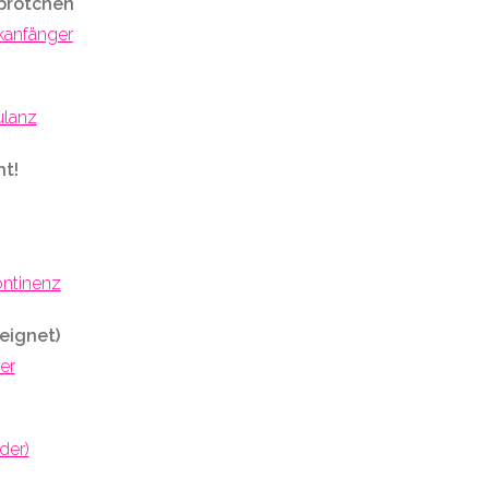
lbrötchen
kanfänger
ulanz
ht!
ontinenz
eignet)
er
der)