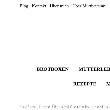
Zum
Blog
Kontakt
Über mich
Über Muttiversum
Inhalt
springen
BROTBOXEN
MUTTERLE
REZEPTE
M
Hier findet ihr eine Übersicht über meine neuesten