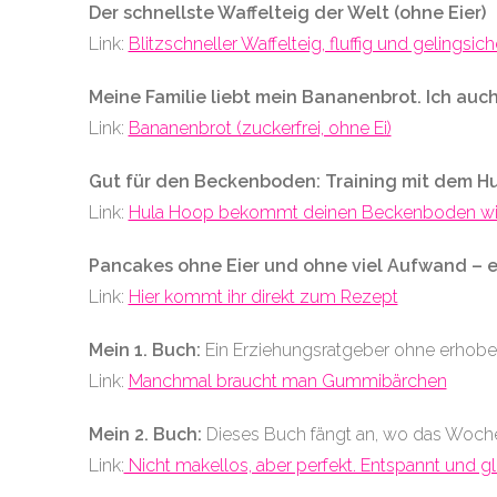
Der schnellste Waffelteig der Welt (ohne Eier)
Link:
Blitzschneller Waffelteig, fluffig und gelingsich
Meine Familie liebt mein Bananenbrot. Ich auch,
Link:
Bananenbrot (zuckerfrei, ohne Ei)
Gut für den Beckenboden: Training mit dem H
Link:
Hula Hoop bekommt deinen Beckenboden wie
Pancakes ohne Eier und ohne viel Aufwand – ei
Link:
Hier kommt ihr direkt zum Rezept
Mein 1. Buch:
Ein Erziehungsratgeber ohne erhobene
Link:
Manchmal braucht man Gummibärchen
Mein 2. Buch:
Dieses Buch fängt an, wo das Woch
Link:
Nicht makellos, aber perfekt. Entspannt und