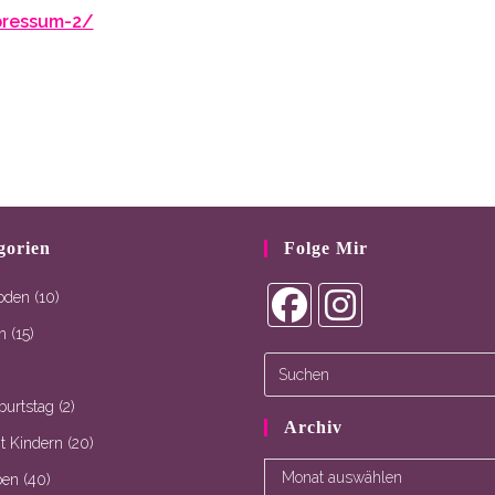
pressum-2/
gorien
Folge Mir
oden
(10)
n
(15)
Opens
Opens
in
in
a
a
burtstag
(2)
new
new
Archiv
tab
tab
t Kindern
(20)
Archiv
Monat auswählen
ben
(40)