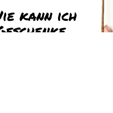
So könnt ihr Geschenke nachhaltig verpacken.
ann ich Geschenke umweltfreu
verpacken?